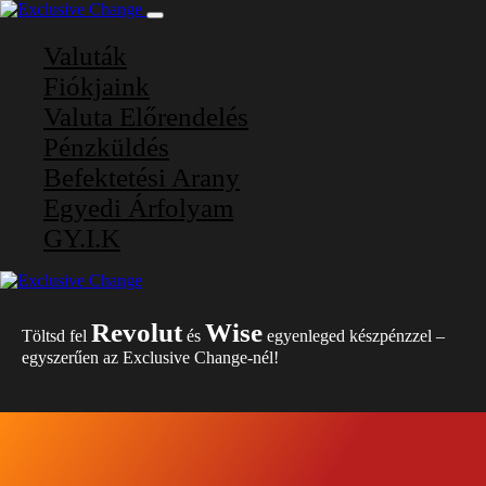
Valuták
Fiókjaink
Valuta Előrendelés
Pénzküldés
Befektetési Arany
Egyedi Árfolyam
GY.I.K
Revolut
Wise
Töltsd fel
és
egyenleged készpénzzel –
egyszerűen az Exclusive Change-nél!