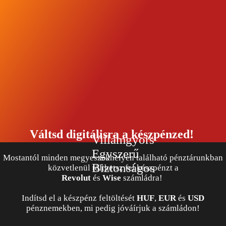
Váltsd digitálisra a készpénzed!
Villámgyors
Egyszerű
Mostantól minden megyeszékhelyen található pénztárunkban
Biztonságos
közvetlenül tölthetsz fel készpénzt a
Revolut
és
Wise
számládra!
Indítsd el a készpénz feltöltését
HUF
,
EUR
és
USD
pénznemekben, mi pedig jóváírjuk a számládon!