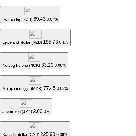
69.43
Román lej (RON)
0.07%
185.73
Új-zélandi dollár (NZD)
0.1%
33.20
Norvég korona (NOK)
0.08%
77.45
Malajziai ringgit (MYR)
0.03%
2.00
Japán yen (JPY)
0%
225.93
Kanadai dollár (CAD)
0.08%