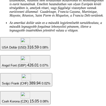
államokban, valamint nem hivatalosan Koszovóban és Montenegróban
is eurót használnak. Emellett használatban van olyan Európán kívüli
térségekben is, amelyek részei, vagy függőségi viszonyban vannak
euróövezeti állammal: Guadeloupe, Francia Guyana, Martinique,
Mayotte, Réunion, Saint Pierre és Miquelon, a Francia Déli-területek.
Az amerikai dollár után ez a második legjelentősebb tartalékvaluta, a
második legnagyobb forgalmat lebonyolító pénznem, illetve a
legnagyobb összértékben jelenlévő valuta a világon.
316.59
USA Dollár (USD)
0.08%
426.01
Angol Font (GBP)
0.07%
389.94
Svájci Frank (CHF)
0.02%
15.05
Cseh Korona (CZK)
0.08%