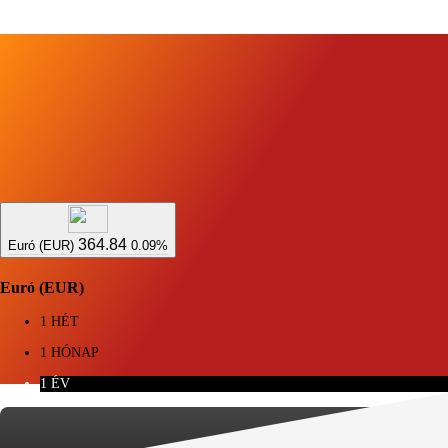
364.84
Euró (EUR)
0.09%
Euró (EUR)
1 HÉT
1 HÓNAP
1 ÉV