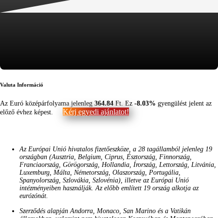
Valuta Információ
Az Euró középárfolyama jelenleg
364.84
Ft. Ez
-8.03%
gyengülést jelent az
Kérj egyedi ajánlatot!
előző évhez képest.
Az Európai Unió hivatalos fizetőeszköze, a 28 tagállamból jelenleg 19
országban (Ausztria, Belgium, Ciprus, Észtország, Finnország,
Franciaország, Görögország, Hollandia, Írország, Lettország, Litvánia,
Luxemburg, Málta, Németország, Olaszország, Portugália,
Spanyolország, Szlovákia, Szlovénia), illetve az Európai Unió
intézményeiben használják. Az előbb említett 19 ország alkotja az
eurózónát.
Szerződés alapján Andorra, Monaco, San Marino és a Vatikán