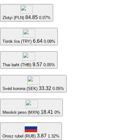
84.85
Zlotyi (PLN)
0.07%
6.64
Török líra (TRY)
0.09%
9.57
Thai baht (THB)
0.05%
33.32
Svéd korona (SEK)
0.05%
18.41
Mexikói peso (MXN)
0%
3.87
Orosz rubel (RUB)
1.32%