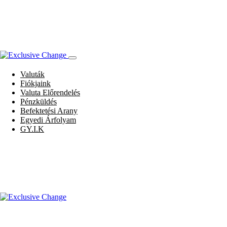
Valuták
Fiókjaink
Valuta Előrendelés
Pénzküldés
Befektetési Arany
Egyedi Árfolyam
GY.I.K