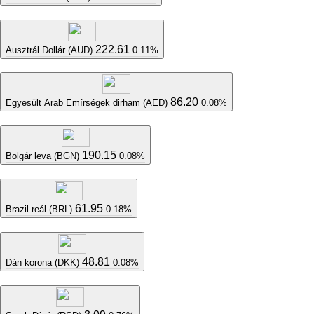
222.61
Ausztrál Dollár (AUD)
0.11%
86.20
Egyesült Arab Emírségek dirham (AED)
0.08%
190.15
Bolgár leva (BGN)
0.08%
61.95
Brazil reál (BRL)
0.18%
48.81
Dán korona (DKK)
0.08%