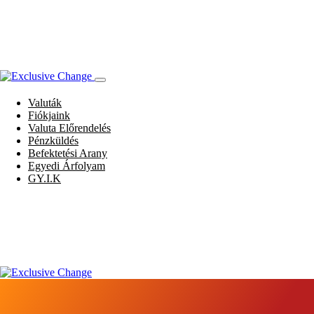
Valuták
Fiókjaink
Valuta Előrendelés
Pénzküldés
Befektetési Arany
Egyedi Árfolyam
GY.I.K