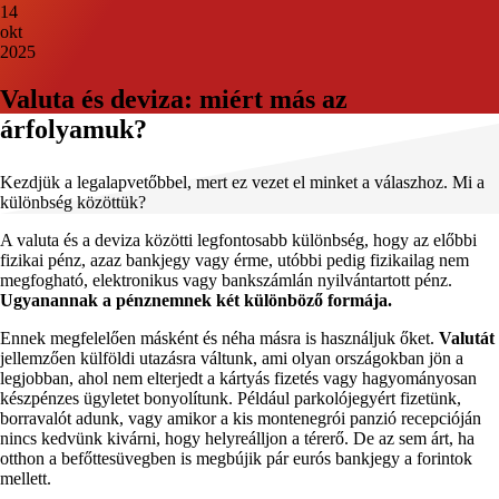
14
okt
2025
Valuta és deviza: miért más az
árfolyamuk?
Kezdjük a legalapvetőbbel, mert ez vezet el minket a válaszhoz. Mi a
különbség közöttük?
A valuta és a deviza közötti legfontosabb különbség, hogy az előbbi
fizikai pénz, azaz bankjegy vagy érme, utóbbi pedig fizikailag nem
megfogható, elektronikus vagy bankszámlán nyilvántartott pénz.
Ugyanannak a pénznemnek két különböző formája.
Ennek megfelelően másként és néha másra is használjuk őket.
Valutát
jellemzően külföldi utazásra váltunk, ami olyan országokban jön a
legjobban, ahol nem elterjedt a kártyás fizetés vagy hagyományosan
készpénzes ügyletet bonyolítunk. Például parkolójegyért fizetünk,
borravalót adunk, vagy amikor a kis montenegrói panzió recepcióján
nincs kedvünk kivárni, hogy helyreálljon a térerő. De az sem árt, ha
otthon a befőttesüvegben is megbújik pár eurós bankjegy a forintok
mellett.