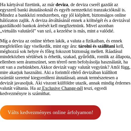
Ha kártyával fizetünk, az már
deviza
, de deviza cserél gazdát az
egyszerű banki átutalásoknál és egyéb nemzetközi tranzakcióknál is.
Mindez a bankközi rendszerben, egy jól kiépített, biztonságos online
hálózaton zajlik. A deviza átváltásánál ennek a költségét és a devizával
gazdálkodó bankok árrését kell megfizetnünk. Mivel azonban
„virtuális valutáról” van szó, a kezelése is más, mint a valódié.
Míg a deviza az online térben lakik, a valuta a fizikaiban, és ennek
megfelelően úgy viselkedik, mint egy áru:
tárolni és szállítani
kell,
méghozzá sok helyre és főleg fokozott biztonság mellett. Ráadásul
mindeközben sérülések is érhetik, szakad, gyűrődik, romlik az állapota,
ellenben sem áramszünet, sem térerő nem befolyásolja használatát, ha
ott van a zsebünkben.Akkor devizát vagy valutát vegyünk? Attól függ,
mire akarjuk használni. Aki a forinttól eltérő devizában kiállított
számlát szeretné kiegyenlíteni átutalással
,
annak természetesen a
devizát javasoljuk. Aki viszont külföldre utazik, annak mindig érdemes
valutát váltania. Ha az
Exclusive Change-nél
teszi, egyedi
kedvezményre is számíthat.
Válts kedvezményes online árfolyamon!